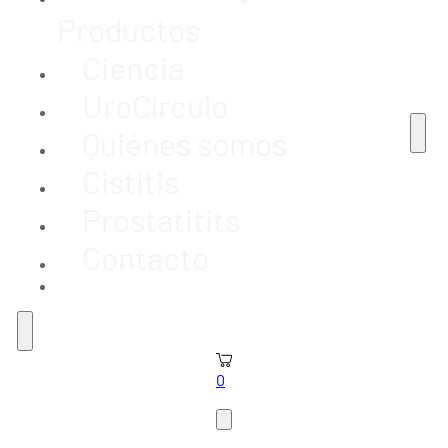
Productos
Ciencia
UroCírculo
Quiénes somos
Cistitis
Prostatitits
Contacto
0