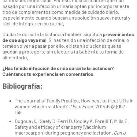
cantidades moderadas. Por eso, muchas madres que han
pasado por una infección urinaria optan por incorporar este
tipo de complementos como medida de cuidado diario,
especialmente cuando buscan una solución suave, natural y
fácil de integrar en su rutina.
Cuidarte durante la lactancia también significa
prevenir antes
de que algo vaya mal
. Si has tenido una infección de orina, o
temes volver a pasar por ello, existen soluciones que te
ayudan a protegerte sin afectar a tu bebé ni a tu forma de
alimentarlo.
¿Has tenido infección de orina durante la lactancia?
Cuéntanos tu experiencia en comentarios.
Bibliografía:
The Journal of Family Practice. How best to treat UTIs in
women who breastfeed?
J Fam Pract
. 2014;63(3):157-
159.
Dugoua JJ, Seely D, Perri D, Cooley K, Forelli T, Mills E.
Safety and efficacy of cranberry (Vaccinium
macrocarpon) during pregnancy and lactation.
Can J