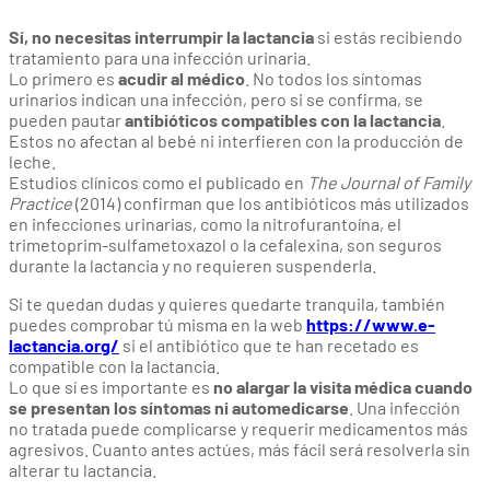
Sí, no necesitas interrumpir la lactancia
si estás recibiendo
tratamiento para una infección urinaria.
Lo primero es
acudir al médico
. No todos los síntomas
urinarios indican una infección, pero si se confirma, se
pueden pautar
antibióticos compatibles con la lactancia
.
Estos no afectan al bebé ni interfieren con la producción de
leche.
Estudios clínicos como el publicado en
The Journal of Family
Practice
(2014) confirman que los antibióticos más utilizados
en infecciones urinarias, como la nitrofurantoína, el
trimetoprim-sulfametoxazol o la cefalexina, son seguros
durante la lactancia y no requieren suspenderla.
Si te quedan dudas y quieres quedarte tranquila, también
puedes comprobar tú misma en la web
https://www.e-
lactancia.org/
si el antibiótico que te han recetado es
compatible con la lactancia.
Lo que sí es importante es
no alargar la visita médica cuando
se presentan los síntomas ni automedicarse
. Una infección
no tratada puede complicarse y requerir medicamentos más
agresivos. Cuanto antes actúes, más fácil será resolverla sin
alterar tu lactancia.