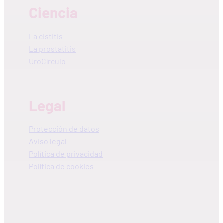
Ciencia
La cistitis
La prostatitis
UroCírculo
Legal
Protección de datos
Aviso legal
Política de privacidad
Política de cookies