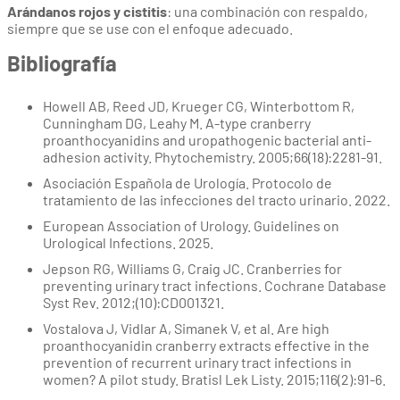
Arándanos rojos y cistitis
: una combinación con respaldo,
siempre que se use con el enfoque adecuado.
Bibliografía
Howell AB, Reed JD, Krueger CG, Winterbottom R,
Cunningham DG, Leahy M. A-type cranberry
proanthocyanidins and uropathogenic bacterial anti-
adhesion activity. Phytochemistry. 2005;66(18):2281-91.
Asociación Española de Urología. Protocolo de
tratamiento de las infecciones del tracto urinario. 2022.
European Association of Urology. Guidelines on
Urological Infections. 2025.
Jepson RG, Williams G, Craig JC. Cranberries for
preventing urinary tract infections. Cochrane Database
Syst Rev. 2012;(10):CD001321.
Vostalova J, Vidlar A, Simanek V, et al. Are high
proanthocyanidin cranberry extracts effective in the
prevention of recurrent urinary tract infections in
women? A pilot study. Bratisl Lek Listy. 2015;116(2):91-6.