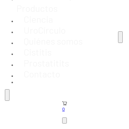
Productos
Ciencia
UroCírculo
Quiénes somos
Cistitis
Prostatitits
Contacto
0