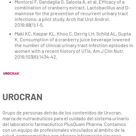
Montorsi F, Gandaglia G, Salonia A, et al. Efficacy of a
combination of cranberry extract, Lactobacillus and D-
mannose for the prevention of recurrent urinary tract
infections: a pilot study. Arch Ital Urol Androl.
2016;88(1):1-5.
Maki KC, Kaspar KL, Khoo C, Derrig LH, Schild AL, Gupta
K. Consumption of a cranberry juice beverage lowered
the number of clinical urinary tract infection episodes in
women with a recent history of UTIs. Am J Clin Nutr.
2016;103(6):1434-42.
UROCRAN
Grupo de personas detrás de los contenidos de Urocran,
marca de nutracéuticos para el cuidado del sistema urinario
del laboratorio farmacéutico PlusQuam Pharma. Contamos
con un equipo de profesionales vinculados al ámbito de la
salud, comprometidos con ofrecer información rigurosa,