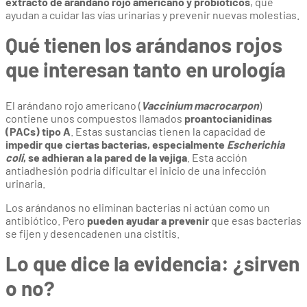
extracto de arándano rojo americano y probióticos
, que
ayudan a cuidar las vías urinarias y prevenir nuevas molestias.
Qué tienen los arándanos rojos
que interesan tanto en urología
El arándano rojo americano (
Vaccinium macrocarpon
)
contiene unos compuestos llamados
proantocianidinas
(PACs) tipo A
. Estas sustancias tienen la capacidad de
impedir que ciertas bacterias, especialmente
Escherichia
coli
, se adhieran a la pared de la vejiga
. Esta acción
antiadhesión podría dificultar el inicio de una infección
urinaria.
Los arándanos no eliminan bacterias ni actúan como un
antibiótico. Pero
pueden ayudar a prevenir
que esas bacterias
se fijen y desencadenen una cistitis.
Lo que dice la evidencia: ¿sirven
o no?