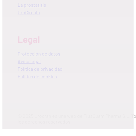
La prostatitis
UroCírculo
Legal
Protección de datos
Aviso legal
Política de privacidad
Política de cookies
© 2025 Urocran es una web de PlusQuam Pharma S.L. T
los derechos reservados.