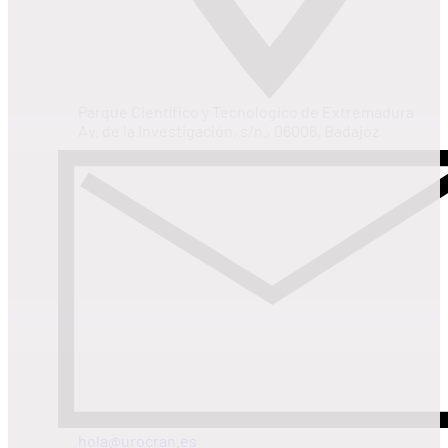
Parque Científico y Tecnológico de Extremadura
Av. de la Investigación, s/n., 06006, Badajoz
hola@urocran.es