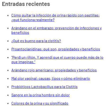
Entradas recientes
Cómo quitar la infección de orina rápido con pastillas:
¿qué funciona realmente?
Arándano en el embarazo: prevención de infecciones y
beneficios
¿Qué es bueno para la cistitis?
Proantocianidinas: qué son, propiedades y beneficios
“Perdí un riñón. Y aprendí que el cuerpo puede más de lo
que imaginas.”
Arándano rojo americano: propiedades y beneficios
Mal olor vaginal: causas, tipos y cómo eliminarlo
Probióticos Lactobacillus para la Cistitis
Sangre en la orina hombre sin dolor
Colores de la orina y su significado