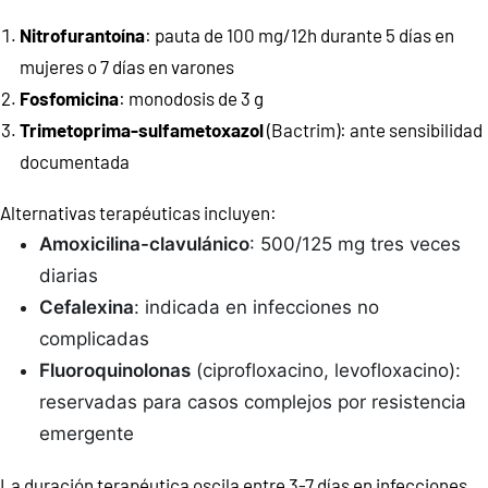
Nitrofurantoína
: pauta de 100 mg/12h durante 5 días en
mujeres o 7 días en varones
Fosfomicina
: monodosis de 3 g
Trimetoprima-sulfametoxazol
(Bactrim): ante sensibilidad
documentada
Alternativas terapéuticas incluyen:
Amoxicilina-clavulánico
: 500/125 mg tres veces
diarias
Cefalexina
: indicada en infecciones no
complicadas
Fluoroquinolonas
(ciprofloxacino, levofloxacino):
reservadas para casos complejos por resistencia
emergente
La duración terapéutica oscila entre 3-7 días en infecciones