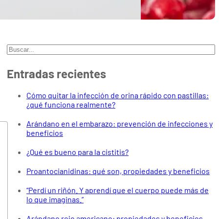
Buscar
Entradas recientes
Cómo quitar la infección de orina rápido con pastillas:
¿qué funciona realmente?
Arándano en el embarazo: prevención de infecciones y
beneficios
¿Qué es bueno para la cistitis?
Proantocianidinas: qué son, propiedades y beneficios
“Perdí un riñón. Y aprendí que el cuerpo puede más de
lo que imaginas.”
Arándano rojo americano: propiedades y beneficios