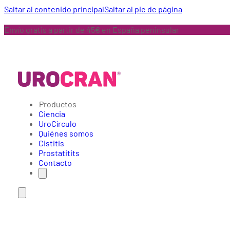
Saltar al contenido principal
Saltar al pie de página
Envío gratis a partir de 45€ en España peninsular
Productos
Ciencia
UroCírculo
Quiénes somos
Cistitis
Prostatitits
Contacto