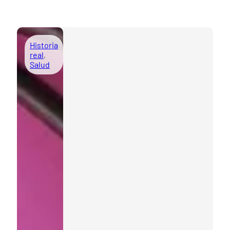
Historia
real
,
Salud