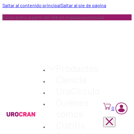
Saltar al contenido principal
Saltar al pie de página
Envío gratis a partir de 45€ en España peninsular
Productos
Ciencia
UroCírculo
Quiénes
0
somos
Cistitis