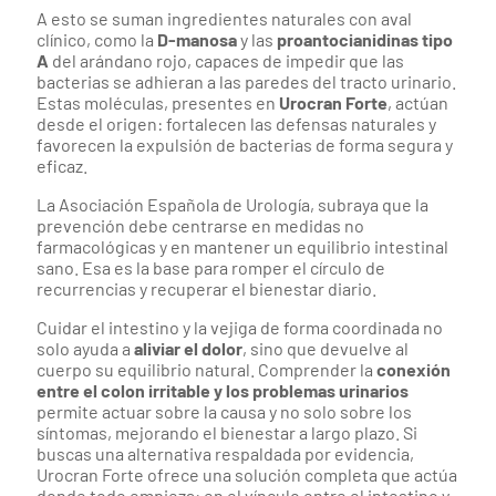
A esto se suman ingredientes naturales con aval
clínico, como la
D-manosa
y las
proantocianidinas tipo
A
del arándano rojo, capaces de impedir que las
bacterias se adhieran a las paredes del tracto urinario.
Estas moléculas, presentes en
Urocran Forte
, actúan
desde el origen: fortalecen las defensas naturales y
favorecen la expulsión de bacterias de forma segura y
eficaz.
La Asociación Española de Urología, subraya que la
prevención debe centrarse en medidas no
farmacológicas y en mantener un equilibrio intestinal
sano. Esa es la base para romper el círculo de
recurrencias y recuperar el bienestar diario.
Cuidar el intestino y la vejiga de forma coordinada no
solo ayuda a
aliviar el dolor
, sino que devuelve al
cuerpo su equilibrio natural. Comprender la
conexión
entre el colon irritable y los problemas urinarios
permite actuar sobre la causa y no solo sobre los
síntomas, mejorando el bienestar a largo plazo. Si
buscas una alternativa respaldada por evidencia,
Urocran Forte ofrece una solución completa que actúa
donde todo empieza: en el vínculo entre el intestino y