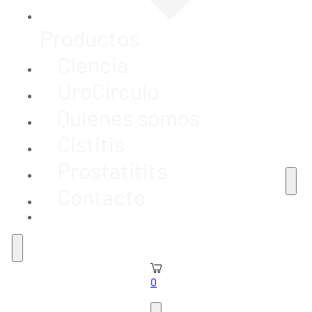
Productos
Ciencia
UroCírculo
Quiénes somos
Cistitis
Prostatitits
Contacto
0