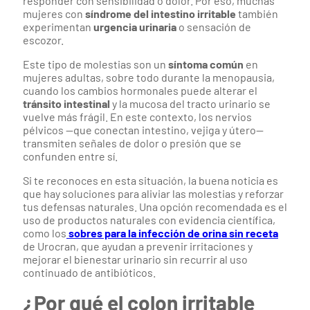
responder con sensibilidad o dolor. Por eso, muchas
mujeres con
síndrome del intestino irritable
también
experimentan
urgencia urinaria
o sensación de
escozor.
Este tipo de molestias son un
síntoma común
en
mujeres adultas, sobre todo durante la menopausia,
cuando los cambios hormonales puede alterar el
tránsito intestinal
y la mucosa del tracto urinario se
vuelve más frágil. En este contexto, los nervios
pélvicos —que conectan intestino, vejiga y útero—
transmiten señales de dolor o presión que se
confunden entre sí.
Si te reconoces en esta situación, la buena noticia es
que hay soluciones para aliviar las molestias y reforzar
tus defensas naturales. Una opción recomendada es el
uso de productos naturales con evidencia científica,
como los
sobres para la infección de orina sin receta
de Urocran, que ayudan a prevenir irritaciones y
mejorar el bienestar urinario sin recurrir al uso
continuado de antibióticos.
¿Por qué el colon irritable