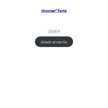
Urocran® Forte
29,90
€
Añadir al carrito