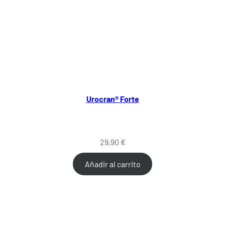
Urocran® Forte
29,90
€
Añadir al carrito