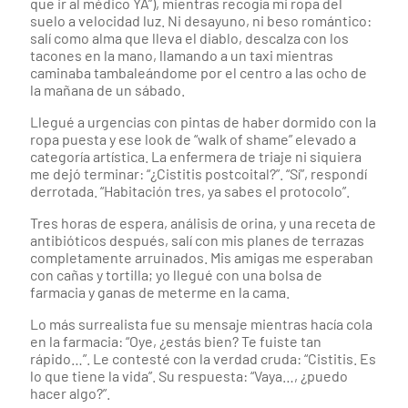
que ir al médico YA”), mientras recogía mi ropa del
suelo a velocidad luz. Ni desayuno, ni beso romántico:
salí como alma que lleva el diablo, descalza con los
tacones en la mano, llamando a un taxi mientras
caminaba tambaleándome por el centro a las ocho de
la mañana de un sábado.
Llegué a urgencias con pintas de haber dormido con la
ropa puesta y ese look de “walk of shame” elevado a
categoría artística. La enfermera de triaje ni siquiera
me dejó terminar: “¿Cistitis postcoital?”. “Sí”, respondí
derrotada. “Habitación tres, ya sabes el protocolo”.
Tres horas de espera, análisis de orina, y una receta de
antibióticos después, salí con mis planes de terrazas
completamente arruinados. Mis amigas me esperaban
con cañas y tortilla; yo llegué con una bolsa de
farmacia y ganas de meterme en la cama.
Lo más surrealista fue su mensaje mientras hacía cola
en la farmacia: “Oye, ¿estás bien? Te fuiste tan
rápido…”. Le contesté con la verdad cruda: “Cistitis. Es
lo que tiene la vida”. Su respuesta: “Vaya…, ¿puedo
hacer algo?”.