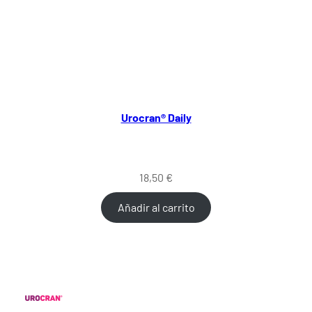
Urocran® Daily
18,50
€
Añadir al carrito