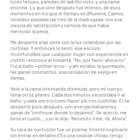
luces tenues, paredes de ladrillo visto, y una cama
enorme. Lo que vino después fue intenso, de esos
momentos en los que el tiempo se difumina. Caímos
rendidos pasadas las tres de la madrugada, con esa
mezcla de satisfacción y certeza de que había
merecido la pena.
Me desperté a las siete con la luz colándose por las
cortinas. Y entonces lo sentí: ese escozor
inconfundible que cualquier mujer con experiencia en
cistitis reconoce al instante. “No, por favor, ahora no”.
Fui al baño —primer error— y ahí estaba: la quemazón,
las ganas constantes, esa sensación de vejiga en
llamas.
Volví a la cama intentando disimular, pero mi cuerpo
tenía otros planes. Cada dos minutos necesitaba ir al
baño, y cada vez era como hacer pis con cuchillas. Él se
despertó poco después, con energía mañanera y
ganas de “continuar donde lo dejamos”. Se acercó, me
besó el cuello… y yo le dije: “Necesito irme. Ya. Ahora”.
Su cara de confusión fue un poema. Intenté explicarle
sin entrar en detalles (“Es una cosa de chicas, tengo