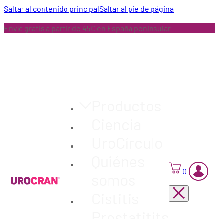
Saltar al contenido principal
Saltar al pie de página
Envío gratis a partir de 45€ en España peninsular
Productos
Ciencia
UroCírculo
Quiénes
0
somos
Cistitis
Prostatitits