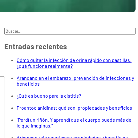
Buscar
Entradas recientes
Cómo quitar la infección de orina rápido con pastillas:
¿qué funciona realmente?
Arándano en el embarazo: prevención de infecciones y
beneficios
¿Qué es bueno para la cistitis?
Proantocianidinas: qué son, propiedades y beneficios
“Perdí un riñón. Y aprendí que el cuerpo puede más de
lo que imaginas.”
Arándano rojo americano: propiedades y beneficios