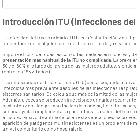
Introducción ITU (infecciones del 
La infección del tracto urinario (ITU) es la “colonización y mul
presentarse en cualquier parte del tracto urinario ya sea con p
Supone el 1,2% de todas las consultas médicas en mujeres y d
presentación más habitual de la ITU no complicada
. La prevale
50 y el 60% a lo largo de la vida de las mujeres adultas, siendo
(entre los 18 y 39 años).
Las infecciones del tracto urinario (ITU) son el segundo moti
infecciosa más prevalente después de las infecciones respirat
sistemas sanitarios. Se calcula que más de la mitad de las muj
Además, a veces se producen infecciones urinarias recurrentes 
pacientes y no siempre son fáciles de manejar. En estos casos,
ser una ayuda complementaria para reforzar la salud del tracto u
el uso extensivo de antibióticos en estas afecciones ha provocad
aparición de patógenos multirresistentes es un problema de má
a nivel comunitario como hospitalario.