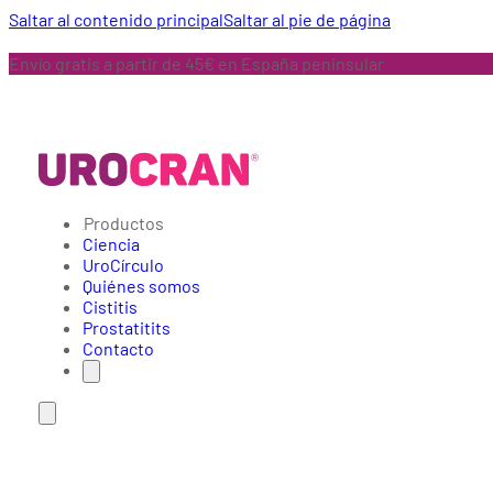
Saltar al contenido principal
Saltar al pie de página
Envío gratis a partir de 45€ en España peninsular
Productos
Ciencia
UroCírculo
Quiénes somos
Cistitis
Prostatitits
Contacto