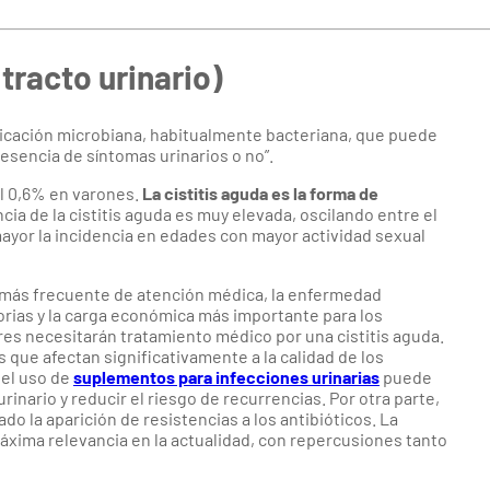
tracto urinario)
tiplicación microbiana, habitualmente bacteriana, que puede
resencia de síntomas urinarios o no”.
el 0,6% en varones.
La cistitis aguda es la forma de
ncia de la cistitis aguda es muy elevada, oscilando entre el
 mayor la incidencia en edades con mayor actividad sexual
vo más frecuente de atención médica, la enfermedad
orias y la carga económica más importante para los
eres necesitarán tratamiento médico por una cistitis aguda.
que afectan significativamente a la calidad de los
 el uso de
suplementos para infecciones urinarias
puede
rinario y reducir el riesgo de recurrencias. Por otra parte,
o la aparición de resistencias a los antibióticos. La
xima relevancia en la actualidad, con repercusiones tanto