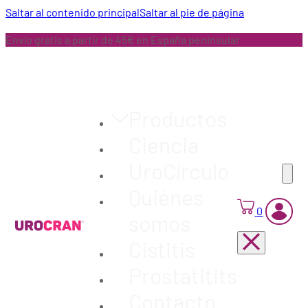
Saltar al contenido principal
Saltar al pie de página
Envío gratis a partir de 45€ en España peninsular
Productos
Ciencia
UroCírculo
Quiénes
0
somos
Cistitis
Prostatitits
Contacto