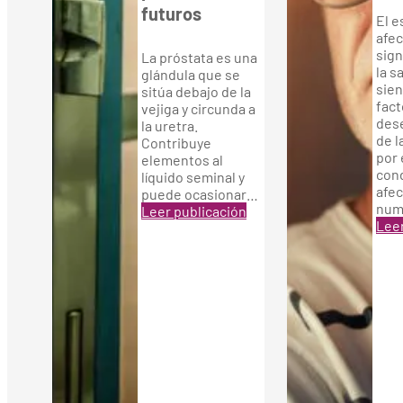
futuros
El e
afec
sign
La próstata es una
la s
glándula que se
sien
sitúa debajo de la
fac
vejiga y circunda a
des
la uretra.
de l
Contribuye
por 
elementos al
con
líquido seminal y
afec
puede ocasionar…
num
Leer publicación
Leer