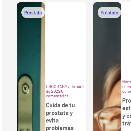
Próstata
Próstata
Marí
UROCRAN
|
27 de abril
ener
de 2022
|
0
come
comentarios
Pro
Cuida de tu
est
próstata y
y 
evita
tra
problemas