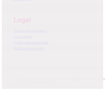
Legal
Protección de datos
Aviso legal
Política de privacidad
Política de cookies
© 2025 Urocran es una web de PlusQuam Pharma S.L. T
los derechos reservados.