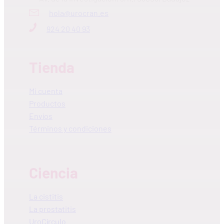
hola@urocran.es
924 20 40 93
Tienda
Mi cuenta
Productos
Envíos
Términos y condiciones
Ciencia
La cistitis
La prostatitis
UroCírculo