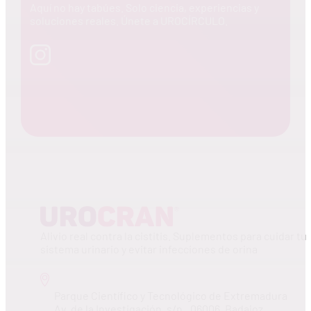
Aquí no hay tabúes. Solo ciencia, experiencias y
soluciones reales. Únete a UROCÍRCULO.
Alivio real contra la cistitis. Suplementos para cuidar tu
sistema urinario y evitar infecciones de orina
Parque Científico y Tecnológico de Extremadura
Av. de la Investigación, s/n., 06006, Badajoz