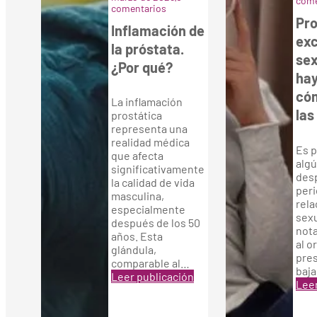
come
comentarios
Pro
Inflamación de
ex
la próstata.
sex
¿Por qué?
hay
cóm
La inflamación
las
prostática
representa una
realidad médica
Es p
que afecta
alg
significativamente
des
la calidad de vida
per
masculina,
rel
especialmente
sexu
después de los 50
not
años. Esta
al o
glándula,
pres
comparable al…
baj
Leer publicación
Leer