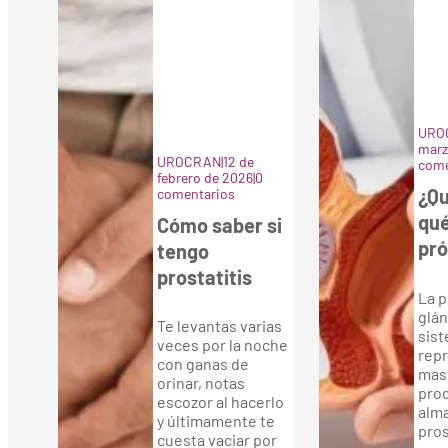
URO
marz
UROCRAN
|
12 de
come
febrero de 2026
|
0
¿Qu
comentarios
qué
Cómo saber si
pró
tengo
prostatitis
La p
glán
Te levantas varias
sis
veces por la noche
rep
con ganas de
mas
orinar, notas
pro
escozor al hacerlo
alma
y últimamente te
pros
cuesta vaciar por